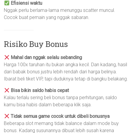
Efisiensi waktu
Nggak perlu berlama-lama menunggu scatter muncul.
Cocok buat pemain yang nggak sabaran.
Risiko Buy Bonus
Mahal dan nggak selalu sebanding
Harga 100x taruhan itu bukan angka kecil. Dan kadang, hasil
dari babak bonus justru lebih rendah dari harga belinya.
Ibarat beli tiket VIP, tapi duduknya tetap di bangku belakang.
Bisa bikin saldo habis cepat
Kalau terlalu sering beli bonus tanpa perhitungan, saldo
kamu bisa habis dalam beberapa klik saja.
Tidak semua game cocok untuk dibeli bonusnya
Beberapa slot memang tidak balance dalam mode buy
bonus. Kadang susunannya dibuat lebih susah karena