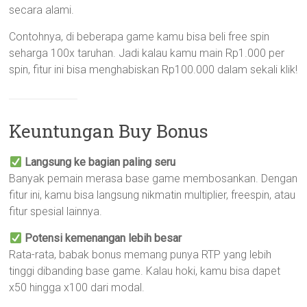
secara alami.
Contohnya, di beberapa game kamu bisa beli free spin
seharga 100x taruhan. Jadi kalau kamu main Rp1.000 per
spin, fitur ini bisa menghabiskan Rp100.000 dalam sekali klik!
Keuntungan Buy Bonus
Langsung ke bagian paling seru
Banyak pemain merasa base game membosankan. Dengan
fitur ini, kamu bisa langsung nikmatin multiplier, freespin, atau
fitur spesial lainnya.
Potensi kemenangan lebih besar
Rata-rata, babak bonus memang punya RTP yang lebih
tinggi dibanding base game. Kalau hoki, kamu bisa dapet
x50 hingga x100 dari modal.