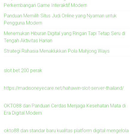
Perkembangan Game Interaktif Modern
Panduan Memilih Situs Judi Online yang Nyaman untuk
Pengguna Modern
Menemukan Hiburan Digital yang Ringan Tapi Tetap Seru di
Tengah Aktivitas Harian
Strategi Rahasia Menaklukkan Pola Mahjong Ways
slot bet 200 perak
https://madisoneyecare.net/hahawin-slot-server-thailand/
OKTO88 dan Panduan Cerdas Menjaga Kesehatan Mata di
Era Digital Modern
okto88 dan standar baru kualitas platform digital mengelola