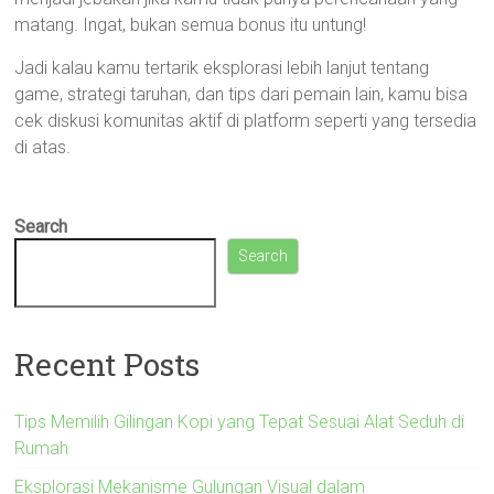
matang. Ingat, bukan semua bonus itu untung!
Jadi kalau kamu tertarik eksplorasi lebih lanjut tentang
game, strategi taruhan, dan tips dari pemain lain, kamu bisa
cek diskusi komunitas aktif di platform seperti yang tersedia
di atas.
Search
Search
Recent Posts
Tips Memilih Gilingan Kopi yang Tepat Sesuai Alat Seduh di
Rumah
Eksplorasi Mekanisme Gulungan Visual dalam