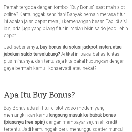
Pernah tergoda dengan tombol “Buy Bonus” saat main slot
online? Kamu nggak sendirian! Banyak pemain merasa fitur
ini adalah jalan cepat menuju kemenangan besar. Tapi di sisi
lain, ada juga yang bilang fitur ini malah bikin saldo jebol lebih
cepat.
Jadi sebenarnya,
buy bonus itu solusi jackpot instan, atau
jebakan saldo terselubung?
Artikel ini bakal bahas tuntas
plus-minusnya, dan tentu saja kita bakal hubungkan dengan
gaya bermain kamu—konservatif atau nekat?
Apa Itu Buy Bonus?
Buy Bonus adalah fitur di slot video modern yang
memungkinkan kamu
langsung masuk ke babak bonus
(biasanya free spin)
dengan membayar sejumlah kredit
tertentu. Jadi kamu nggak perlu menunggu scatter muncul