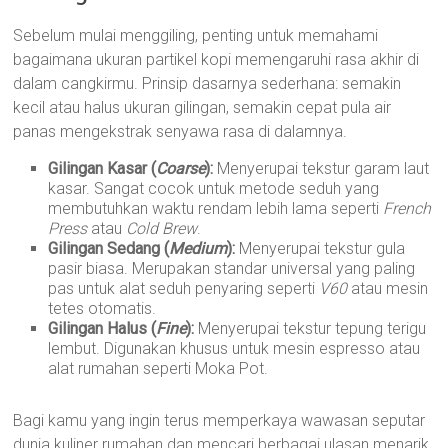
Sebelum mulai menggiling, penting untuk memahami
bagaimana ukuran partikel kopi memengaruhi rasa akhir di
dalam cangkirmu. Prinsip dasarnya sederhana: semakin
kecil atau halus ukuran gilingan, semakin cepat pula air
panas mengekstrak senyawa rasa di dalamnya.
Gilingan Kasar (
Coarse
):
Menyerupai tekstur garam laut
kasar. Sangat cocok untuk metode seduh yang
membutuhkan waktu rendam lebih lama seperti
French
Press
atau
Cold Brew
.
Gilingan Sedang (
Medium
):
Menyerupai tekstur gula
pasir biasa. Merupakan standar universal yang paling
pas untuk alat seduh penyaring seperti
V60
atau mesin
tetes otomatis.
Gilingan Halus (
Fine
):
Menyerupai tekstur tepung terigu
lembut. Digunakan khusus untuk mesin espresso atau
alat rumahan seperti Moka Pot.
Bagi kamu yang ingin terus memperkaya wawasan seputar
dunia kuliner rumahan dan mencari berbagai ulasan menarik