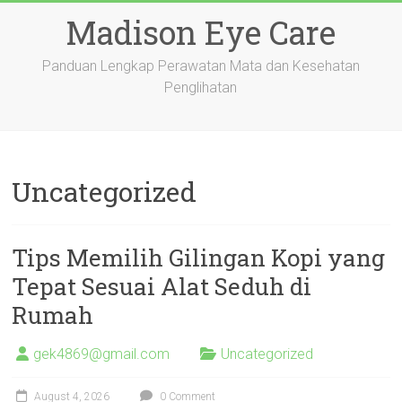
Skip
Madison Eye Care
to
content
Panduan Lengkap Perawatan Mata dan Kesehatan
Penglihatan
Uncategorized
Tips Memilih Gilingan Kopi yang
Tepat Sesuai Alat Seduh di
Rumah
gek4869@gmail.com
Uncategorized
August 4, 2026
0 Comment