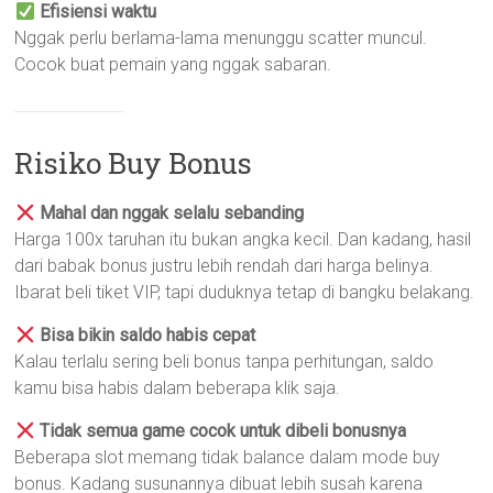
Efisiensi waktu
Nggak perlu berlama-lama menunggu scatter muncul.
Cocok buat pemain yang nggak sabaran.
Risiko Buy Bonus
Mahal dan nggak selalu sebanding
Harga 100x taruhan itu bukan angka kecil. Dan kadang, hasil
dari babak bonus justru lebih rendah dari harga belinya.
Ibarat beli tiket VIP, tapi duduknya tetap di bangku belakang.
Bisa bikin saldo habis cepat
Kalau terlalu sering beli bonus tanpa perhitungan, saldo
kamu bisa habis dalam beberapa klik saja.
Tidak semua game cocok untuk dibeli bonusnya
Beberapa slot memang tidak balance dalam mode buy
bonus. Kadang susunannya dibuat lebih susah karena