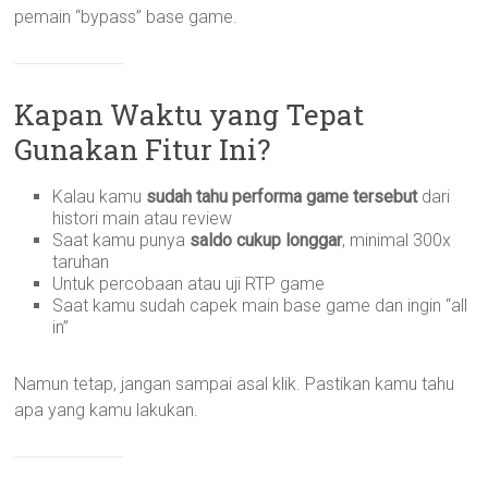
pemain “bypass” base game.
Kapan Waktu yang Tepat
Gunakan Fitur Ini?
Kalau kamu
sudah tahu performa game tersebut
dari
histori main atau review
Saat kamu punya
saldo cukup longgar
, minimal 300x
taruhan
Untuk percobaan atau uji RTP game
Saat kamu sudah capek main base game dan ingin “all
in”
Namun tetap, jangan sampai asal klik. Pastikan kamu tahu
apa yang kamu lakukan.