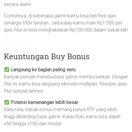
secara alami.
Contohnya, di beberapa game kamu bisa beli free spin
seharga 100x taruhan. Jadi kalau kamu main Rp1.000 per
spin, fitur ini bisa menghabiskan Rp100.000 dalam sekali klik!
Keuntungan Buy Bonus
Langsung ke bagian paling seru
Banyak pemain merasa base game membosankan. Dengan
fitur ini, kamu bisa langsung nikmatin multiplier, freespin, atau
fitur spesial lainnya.
Potensi kemenangan lebih besar
Rata-rata, babak bonus memang punya RTP yang lebih
tinggi dibanding base game. Kalau hoki, kamu bisa dapet
x50 hingga x100 dari modal.