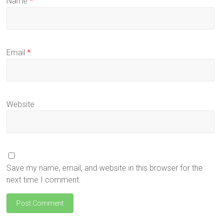
Name
*
Email
*
Website
Save my name, email, and website in this browser for the
next time I comment.