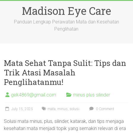
Skip
Madison Eye Care
to
content
Panduan Lengkap Perawatan Mata dan Kesehatan
Penglihatan
Mata Sehat Tanpa Sulit: Tips dan
Trik Atasi Masalah
Penglihatanmu!
gek4869@gmail.com
minus plus silinder
July 15, 2025
mata
,
minus
,
solusi
0 Comment
Solusi mata minus, plus, silinder, katarak, dan tips menjaga
kesehatan mata menjadi topik yang semakin relevan di era