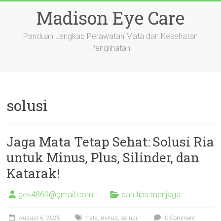
Skip
Madison Eye Care
to
content
Panduan Lengkap Perawatan Mata dan Kesehatan
Penglihatan
solusi
Jaga Mata Tetap Sehat: Solusi Ria
untuk Minus, Plus, Silinder, dan
Katarak!
gek4869@gmail.com
dan tips menjaga
August 6, 2025
mata
,
minus
,
solusi
0 Comment