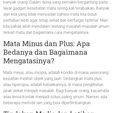
banyak orang. Dalam dunia yang semakin bergantung pada
layar gadget, kesehatan mata sering kali terabaikan. Banyak
dari kita yang tidak menyadari bahwa mata kita butuh
perhatian lebih agar tetap sehat dan berfungsi optimal. Mari
kita bahas lebih mendalam tentang masalah-masalah umum
terkait mata dan bagaimana cara mengatasinya.
Mata Minus dan Plus: Apa
Bedanya dan Bagaimana
Mengatasinya?
Mata minus, atau miopia, adalah kondisi di mana seseorang
kesulitan melihat objek yang jauh. Sedangkan mata plus,
atau hiperopia, adalah kebalikannya, di mana penglihatan
jarak dekat menjadi masalah. Bagi banyak orang, kacamata
atau lensa kontak menjadi solusi paling umum. Namun, ada
beberapa metode lain yang bisa dipertimbangkan.