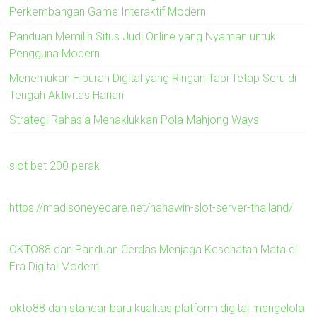
Perkembangan Game Interaktif Modern
Panduan Memilih Situs Judi Online yang Nyaman untuk
Pengguna Modern
Menemukan Hiburan Digital yang Ringan Tapi Tetap Seru di
Tengah Aktivitas Harian
Strategi Rahasia Menaklukkan Pola Mahjong Ways
slot bet 200 perak
https://madisoneyecare.net/hahawin-slot-server-thailand/
OKTO88 dan Panduan Cerdas Menjaga Kesehatan Mata di
Era Digital Modern
okto88 dan standar baru kualitas platform digital mengelola