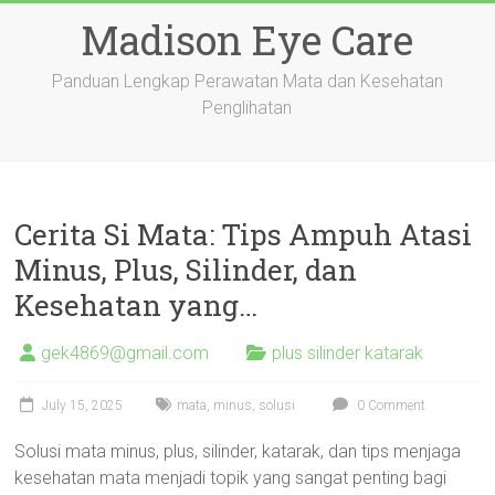
Skip
Madison Eye Care
to
content
Panduan Lengkap Perawatan Mata dan Kesehatan
Penglihatan
Cerita Si Mata: Tips Ampuh Atasi
Minus, Plus, Silinder, dan
Kesehatan yang…
gek4869@gmail.com
plus silinder katarak
July 15, 2025
mata
,
minus
,
solusi
0 Comment
Solusi mata minus, plus, silinder, katarak, dan tips menjaga
kesehatan mata menjadi topik yang sangat penting bagi