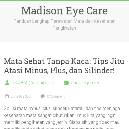
Skip
Madison Eye Care
to
content
Panduan Lengkap Perawatan Mata dan Kesehatan
Penglihatan
Mata Sehat Tanpa Kaca: Tips Jitu
Atasi Minus, Plus, dan Silinder!
gek4869@gmail.com
Uncategorized
June 9, 2025
0 Comment
Solusi mata minus, plus, silinder, katarak, dan tips menjaga
kesehatan mata sangat dibutuhkan untuk kita yang ingin
memiliki penglihatan yang jernih. Siapa sih yang tidak mau