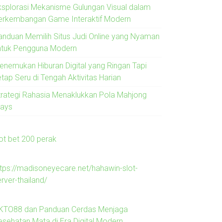
ksplorasi Mekanisme Gulungan Visual dalam
erkembangan Game Interaktif Modern
anduan Memilih Situs Judi Online yang Nyaman
ntuk Pengguna Modern
enemukan Hiburan Digital yang Ringan Tapi
tap Seru di Tengah Aktivitas Harian
trategi Rahasia Menaklukkan Pola Mahjong
ays
lot bet 200 perak
ttps://madisoneyecare.net/hahawin-slot-
rver-thailand/
KTO88 dan Panduan Cerdas Menjaga
esehatan Mata di Era Digital Modern