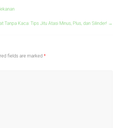
Tekanan
 Tanpa Kaca: Tips Jitu Atasi Minus, Plus, dan Silinder!
→
red fields are marked
*