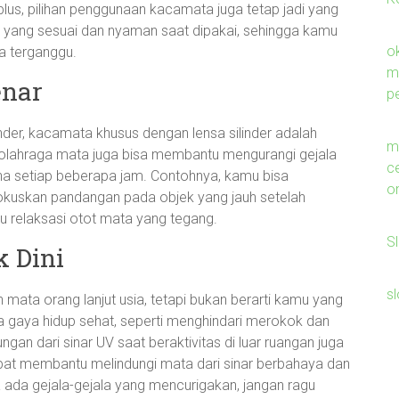
lus, pilihan penggunaan kacamata juga tetap jadi yang
ta yang sesuai dan nyaman saat dipakai, sehingga kamu
ok
sa terganggu.
m
enar
p
der, kacamata khusus dengan lensa silinder adalah
me
dan olahraga mata juga bisa membantu mengurangi gejala
c
ana setiap beberapa jam. Contohnya, kamu bisa
on
okuskan pandangan pada objek yang jauh setelah
u relaksasi otot mata yang tegang.
S
 Dini
s
 mata orang lanjut usia, tetapi bukan berarti kamu yang
 gaya hidup sehat, seperti menghindari merokok dan
ungan dari sinar UV saat beraktivitas di luar ruangan juga
pat membantu melindungi mata dari sinar berbahaya dan
ada gejala-gejala yang mencurigakan, jangan ragu