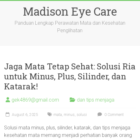
Skip
Madison Eye Care
to
content
Panduan Lengkap Perawatan Mata dan Kesehatan
Penglihatan
Jaga Mata Tetap Sehat: Solusi Ria
untuk Minus, Plus, Silinder, dan
Katarak!
gek4869@gmail.com
dan tips menjaga
August 6, 2025
mata
,
minus
,
solusi
0 Comment
Solusi mata minus, plus, silinder, katarak, dan tips menjaga
kesehatan mata memang menjadi perhatian banyak orang