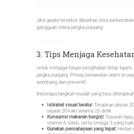
Jika gejala tersebut dibiarkan, bisa berkemba
gangguan retina jangka panjang.
3. Tips Menjaga Kesehata
Untuk menjaga fungsi penglihatan tetap tajam, 
jangka panjang. Prinsip perawatan alami ini s
seimbang dan preventif.
Beberapa langkah mudah yang bisa diterapkan 
Istirahat visual teratur:
Terapkan aturan 20-
sejauh 20 kaki selama 20 detik.
Konsumsi makanan bergizi:
Sayuran hijau
vitamin A, lutein, serta omega-3 yang bai
Gunakan pencahayaan yang tepat:
Hindari 