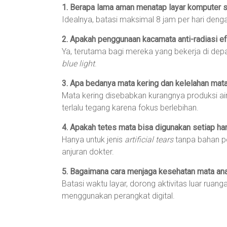
1. Berapa lama aman menatap layar komputer s
Idealnya, batasi maksimal 8 jam per hari denga
2. Apakah penggunaan kacamata anti-radiasi ef
Ya, terutama bagi mereka yang bekerja di depan l
blue light
.
3. Apa bedanya mata kering dan kelelahan mat
Mata kering disebabkan kurangnya produksi ai
terlalu tegang karena fokus berlebihan.
4. Apakah tetes mata bisa digunakan setiap har
Hanya untuk jenis
artificial tears
tanpa bahan p
anjuran dokter.
5. Bagaimana cara menjaga kesehatan mata ana
Batasi waktu layar, dorong aktivitas luar rua
menggunakan perangkat digital.