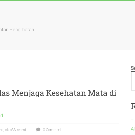
tan Penglihatan
S
as Menjaga Kesehatan Mata di
ed
T
A
ine
,
okto88 resmi
0 Comment