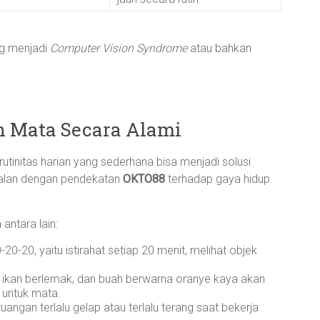
ng menjadi
Computer Vision Syndrome
atau bahkan
n Mata Secara Alami
rutinitas harian yang sederhana bisa menjadi solusi
ejalan dengan pendekatan
OKTO88
terhadap gaya hidup
antara lain:
20-20, yaitu istirahat setiap 20 menit, melihat objek
, ikan berlemak, dan buah berwarna oranye kaya akan
k untuk mata.
ruangan terlalu gelap atau terlalu terang saat bekerja