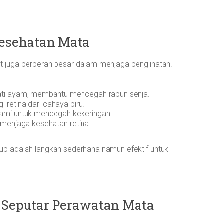
 Kesehatan Mata
pat juga berperan besar dalam menjaga penglihatan.
ati ayam, membantu mencegah rabun senja.
 retina dari cahaya biru.
ami untuk mencegah kekeringan.
menjaga kesehatan retina.
p adalah langkah sederhana namun efektif untuk
 Seputar Perawatan Mata