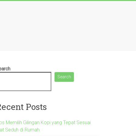
earch
Search
Recent Posts
ips Memilih Gilingan Kopi yang Tepat Sesuai
lat Seduh di Rumah