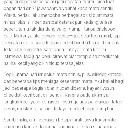
yang di depan kelas selalu jadi sorotan: “kamu bisa lihat
papan dari sini?” jawabannya ya lihat kaca mata sendiri.
Waktu berlalu, aku mencoba berbagai solusi buat mata
minus, plus, silinder, sampai katarak pun kadang terasa
seperti tamu tak diundang yang mampir tanpa ditelepon
dulu. Makanya aku pengen cerita—gak soal teori rumit, tapi
pengalaman pribadi dengan sedikit bumbu humor biar gak
terlalu bikin ngantuk saat baca. Intinya: mata kita itu
istimewa, tapi juga perlu dirawat biar tetap bisa menikmati
hal-hal kecil yang bikin hidup terasa jelas.
Topik utama hari ini: solusi mata minus, plus, silinder, katarak,
dan beberapa tips menjaga kesehatan mata. Aku bakal bagi
jadi beberapa bagian biar mudah dicerna, kayak nyusun
checklist kecil buat diri sendiri. Karena pada akhirnya,
langkah kecil yang konsisten bisa ngejaga pandangan tetap
cerah, meski kita sering klik layar gadget sepanjang hari.
Sambil nulis, aku ngerasain betapa praktisnya kacamata
dan lensa kontak, tapi juga bagaimana kalau situasi mata