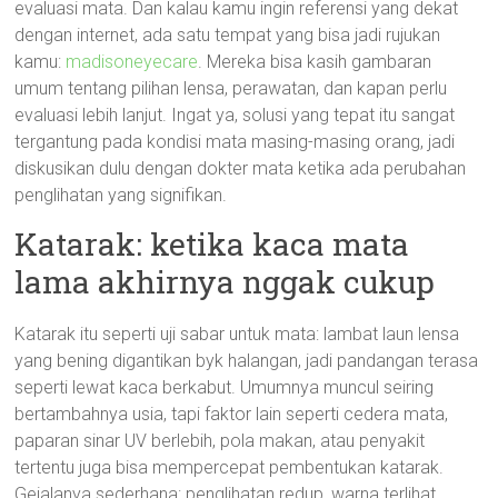
evaluasi mata. Dan kalau kamu ingin referensi yang dekat
dengan internet, ada satu tempat yang bisa jadi rujukan
kamu:
madisoneyecare
. Mereka bisa kasih gambaran
umum tentang pilihan lensa, perawatan, dan kapan perlu
evaluasi lebih lanjut. Ingat ya, solusi yang tepat itu sangat
tergantung pada kondisi mata masing-masing orang, jadi
diskusikan dulu dengan dokter mata ketika ada perubahan
penglihatan yang signifikan.
Katarak: ketika kaca mata
lama akhirnya nggak cukup
Katarak itu seperti uji sabar untuk mata: lambat laun lensa
yang bening digantikan byk halangan, jadi pandangan terasa
seperti lewat kaca berkabut. Umumnya muncul seiring
bertambahnya usia, tapi faktor lain seperti cedera mata,
paparan sinar UV berlebih, pola makan, atau penyakit
tertentu juga bisa mempercepat pembentukan katarak.
Gejalanya sederhana: penglihatan redup, warna terlihat