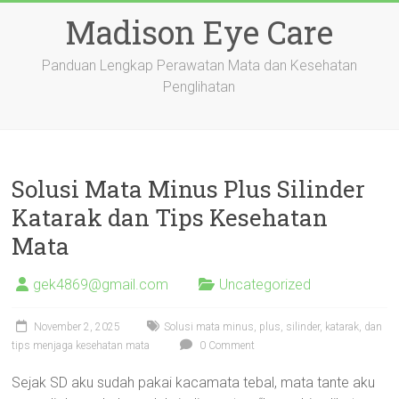
Skip
Madison Eye Care
to
content
Panduan Lengkap Perawatan Mata dan Kesehatan
Penglihatan
Solusi Mata Minus Plus Silinder
Katarak dan Tips Kesehatan
Mata
gek4869@gmail.com
Uncategorized
November 2, 2025
Solusi mata minus, plus, silinder, katarak, dan
tips menjaga kesehatan mata
0 Comment
Sejak SD aku sudah pakai kacamata tebal, mata tante aku