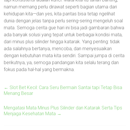
namun memang perlu dirawat seperti bagian utama dari
kehidupan kita—dan yes, kita pantas bisa tetap ngelihat
dunia dengan jelas tanpa perlu sering-sering mengeluh soal
mata. Semoga cerita gue hari ini bisa jadi gambaran bahwa
ada banyak solusi yang tepat untuk berbagai kondisi mata,
dari minus plus silinder hingga katarak. Yang penting: tidak
ada salahnya bertanya, mencoba, dan menyesuaikan
dengan kebutuhan mata kita sendiri. Sampai jumpa di cerita
berikutnya, ya, semoga pandangan kita selalu terang dan
fokus pada hal-hal yang bermakna.
←
Slot Bet Kecil: Cara Seru Bermain Santai tapi Tetap Bisa
Menang Besar
Mengatasi Mata Minus Plus Silinder dan Katarak Serta Tips
Menjaga Kesehatan Mata
→