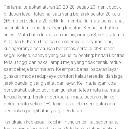
Pertama, terapkan aturan 20-20-20: setiap 20 menit duduk
di depan layar, tatap hal satu yang berjarak sekitar 20 kaki
(±6 meter) selama 20 detik. Ini membantu mata beristirahat
sejenak dari fokus dekat yang konstan. Kedua, perhatikan
nutrisi. Mata butuh lutein, zeaxanthin, omega-3, serta vitamin
A, C, dan E. Kamu bisa cari sumbernya di sayuran hijau,
kuning/oranye cerah, ikan berlemak, serta buah-buahan
segar. Ketiga, cahaya yang cukup itu penting; hindari kontras
terlalu tinggi dan pakai lampu meja yang tidak terlalu redup
saat bekerja larut malam. Keempat, batasi paparan layar,
gunakan mode redup/eye-comfort kalau tersedia, dan jaga
jarak pandang yang sehat dari layar. Kelima, jangan lupa
beristirahat, cukup tidur, dan gunakan tetes mata jika mata
terasa kering. Terakhir, periksakan mata secara rutin ke
dokter mata setiap 1–2 tahun, atau lebih sering jika ada
perubahan penglihatan yang mendesak.
Rangkaian kebiasaan kecil ini mungkin terlihat sederhana,
tapi konsistensi adalah kunci. Mata kita itu tahan banting,