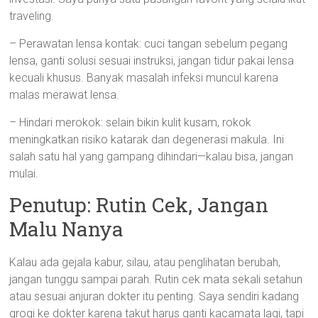
traveling.
– Perawatan lensa kontak: cuci tangan sebelum pegang
lensa, ganti solusi sesuai instruksi, jangan tidur pakai lensa
kecuali khusus. Banyak masalah infeksi muncul karena
malas merawat lensa.
– Hindari merokok: selain bikin kulit kusam, rokok
meningkatkan risiko katarak dan degenerasi makula. Ini
salah satu hal yang gampang dihindari—kalau bisa, jangan
mulai.
Penutup: Rutin Cek, Jangan
Malu Nanya
Kalau ada gejala kabur, silau, atau penglihatan berubah,
jangan tunggu sampai parah. Rutin cek mata sekali setahun
atau sesuai anjuran dokter itu penting. Saya sendiri kadang
grogi ke dokter karena takut harus ganti kacamata lagi, tapi