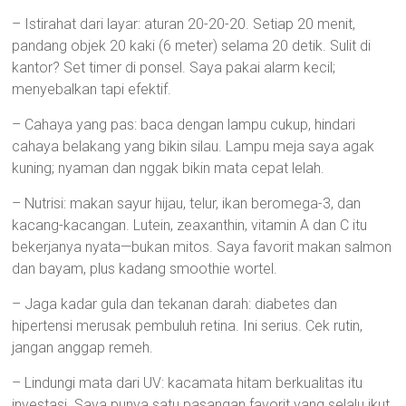
– Istirahat dari layar: aturan 20-20-20. Setiap 20 menit,
pandang objek 20 kaki (6 meter) selama 20 detik. Sulit di
kantor? Set timer di ponsel. Saya pakai alarm kecil;
menyebalkan tapi efektif.
– Cahaya yang pas: baca dengan lampu cukup, hindari
cahaya belakang yang bikin silau. Lampu meja saya agak
kuning; nyaman dan nggak bikin mata cepat lelah.
– Nutrisi: makan sayur hijau, telur, ikan beromega-3, dan
kacang-kacangan. Lutein, zeaxanthin, vitamin A dan C itu
bekerjanya nyata—bukan mitos. Saya favorit makan salmon
dan bayam, plus kadang smoothie wortel.
– Jaga kadar gula dan tekanan darah: diabetes dan
hipertensi merusak pembuluh retina. Ini serius. Cek rutin,
jangan anggap remeh.
– Lindungi mata dari UV: kacamata hitam berkualitas itu
investasi. Saya punya satu pasangan favorit yang selalu ikut