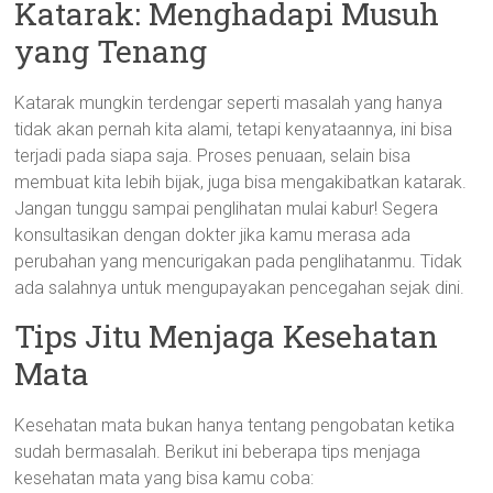
Katarak: Menghadapi Musuh
yang Tenang
Katarak mungkin terdengar seperti masalah yang hanya
tidak akan pernah kita alami, tetapi kenyataannya, ini bisa
terjadi pada siapa saja. Proses penuaan, selain bisa
membuat kita lebih bijak, juga bisa mengakibatkan katarak.
Jangan tunggu sampai penglihatan mulai kabur! Segera
konsultasikan dengan dokter jika kamu merasa ada
perubahan yang mencurigakan pada penglihatanmu. Tidak
ada salahnya untuk mengupayakan pencegahan sejak dini.
Tips Jitu Menjaga Kesehatan
Mata
Kesehatan mata bukan hanya tentang pengobatan ketika
sudah bermasalah. Berikut ini beberapa tips menjaga
kesehatan mata yang bisa kamu coba: