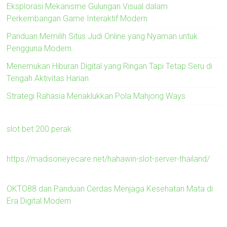
Eksplorasi Mekanisme Gulungan Visual dalam
Perkembangan Game Interaktif Modern
Panduan Memilih Situs Judi Online yang Nyaman untuk
Pengguna Modern
Menemukan Hiburan Digital yang Ringan Tapi Tetap Seru di
Tengah Aktivitas Harian
Strategi Rahasia Menaklukkan Pola Mahjong Ways
slot bet 200 perak
https://madisoneyecare.net/hahawin-slot-server-thailand/
OKTO88 dan Panduan Cerdas Menjaga Kesehatan Mata di
Era Digital Modern