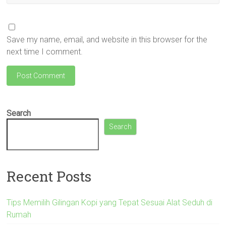
Save my name, email, and website in this browser for the
next time I comment.
Search
Search
Recent Posts
Tips Memilih Gilingan Kopi yang Tepat Sesuai Alat Seduh di
Rumah