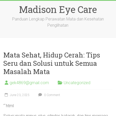
Skip
Madison Eye Care
to
content
Panduan Lengkap Perawatan Mata dan Kesehatan
Penglihatan
Mata Sehat, Hidup Cerah: Tips
Seru dan Solusi untuk Semua
Masalah Mata
gek4869@gmail.com
Uncategorized
June 23, 2025
0 Comment
“`html
Solusi mata minus, plus, silinder, katarak, dan tips menjaga