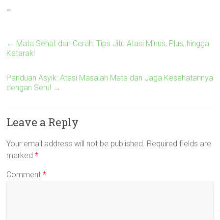
“`
←
Mata Sehat dan Cerah: Tips Jitu Atasi Minus, Plus, hingga
Katarak!
Panduan Asyik: Atasi Masalah Mata dan Jaga Kesehatannya
dengan Seru!
→
Leave a Reply
Your email address will not be published.
Required fields are
marked
*
Comment
*