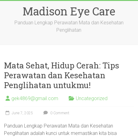
Skip
Madison Eye Care
to
content
Panduan Lengkap Perawatan Mata dan Kesehatan
Penglihatan
Mata Sehat, Hidup Cerah: Tips
Perawatan dan Kesehatan
Penglihatan untukmu!
gek4869@gmail.com
Uncategorized
June 7, 2025
0 Comment
Panduan Lengkap Perawatan Mata dan Kesehatan
Penglihatan adalah kunci untuk memastikan kita bisa