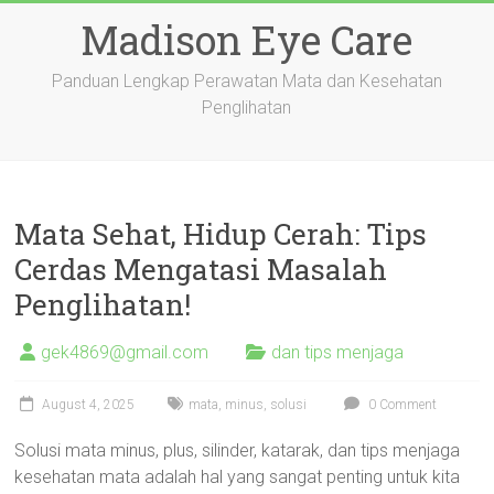
Skip
Madison Eye Care
to
content
Panduan Lengkap Perawatan Mata dan Kesehatan
Penglihatan
Mata Sehat, Hidup Cerah: Tips
Cerdas Mengatasi Masalah
Penglihatan!
gek4869@gmail.com
dan tips menjaga
August 4, 2025
mata
,
minus
,
solusi
0 Comment
Solusi mata minus, plus, silinder, katarak, dan tips menjaga
kesehatan mata adalah hal yang sangat penting untuk kita