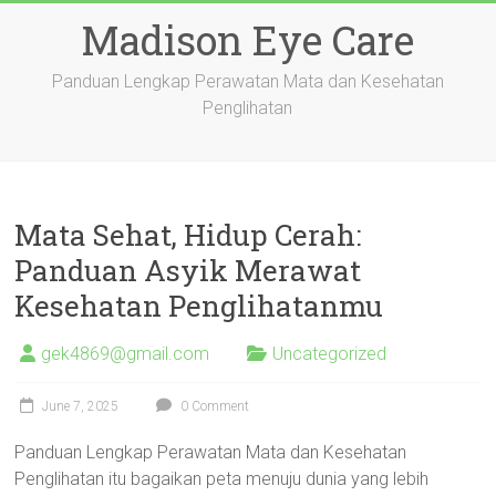
Skip
Madison Eye Care
to
content
Panduan Lengkap Perawatan Mata dan Kesehatan
Penglihatan
Mata Sehat, Hidup Cerah:
Panduan Asyik Merawat
Kesehatan Penglihatanmu
gek4869@gmail.com
Uncategorized
June 7, 2025
0 Comment
Panduan Lengkap Perawatan Mata dan Kesehatan
Penglihatan itu bagaikan peta menuju dunia yang lebih