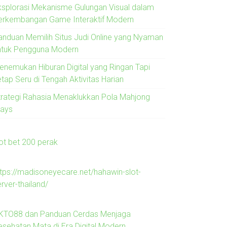
ksplorasi Mekanisme Gulungan Visual dalam
erkembangan Game Interaktif Modern
anduan Memilih Situs Judi Online yang Nyaman
ntuk Pengguna Modern
enemukan Hiburan Digital yang Ringan Tapi
tap Seru di Tengah Aktivitas Harian
trategi Rahasia Menaklukkan Pola Mahjong
ays
lot bet 200 perak
ttps://madisoneyecare.net/hahawin-slot-
rver-thailand/
KTO88 dan Panduan Cerdas Menjaga
esehatan Mata di Era Digital Modern