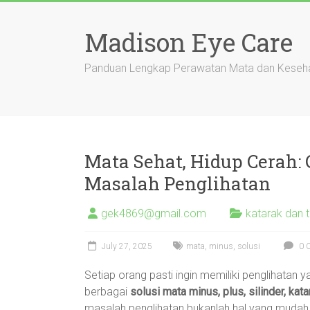
Skip
to
Madison Eye Care
content
Panduan Lengkap Perawatan Mata dan Keseha
Mata Sehat, Hidup Cerah: 
Masalah Penglihatan
gek4869@gmail.com
katarak dan t
July 27, 2025
mata
,
minus
,
solusi
0 
Setiap orang pasti ingin memiliki penglihatan y
berbagai
solusi mata minus, plus, silinder, ka
masalah penglihatan bukanlah hal yang mudah, 