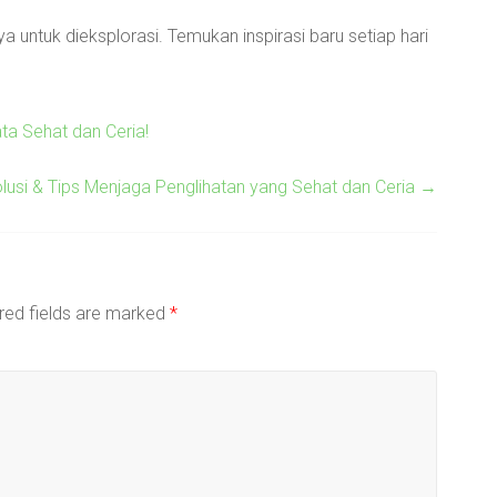
 untuk dieksplorasi. Temukan inspirasi baru setiap hari
ata Sehat dan Ceria!
lusi & Tips Menjaga Penglihatan yang Sehat dan Ceria
→
red fields are marked
*