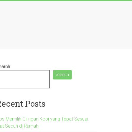
earch
Search
Recent Posts
ips Memilih Gilingan Kopi yang Tepat Sesuai
lat Seduh di Rumah