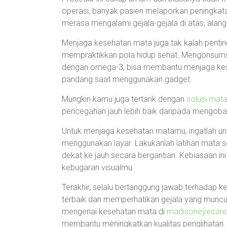
operasi, banyak pasien melaporkan peningkata
merasa mengalami gejala-gejala di atas, ala
Menjaga kesehatan mata juga tak kalah pentin
mempraktikkan pola hidup sehat. Mengonsumsi
dengan omega-3, bisa membantu menjaga kese
pandang saat menggunakan gadget.
Mungkin kamu juga tertarik dengan
solusi mat
pencegahan jauh lebih baik daripada mengobat
Untuk menjaga kesehatan matamu, ingatlah untu
menggunakan layar. Lakukanlah latihan mata 
dekat ke jauh secara bergantian. Kebiasaan 
kebugaran visualmu.
Terakhir, selalu bertanggung jawab terhadap 
terbaik dan memperhatikan gejala yang muncul 
mengenai kesehatan mata di
madisoneyecare
membantu meningkatkan kualitas penglihatan.