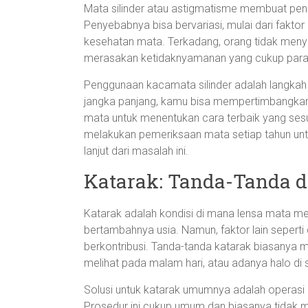
Mata silinder atau astigmatisme membuat pengl
Penyebabnya bisa bervariasi, mulai dari fakto
kesehatan mata. Terkadang, orang tidak meny
merasakan ketidaknyamanan yang cukup para
Penggunaan kacamata silinder adalah langkah 
jangka panjang, kamu bisa mempertimbangkan 
mata untuk menentukan cara terbaik yang sesu
melakukan pemeriksaan mata setiap tahun un
lanjut dari masalah ini.
Katarak: Tanda-Tanda d
Katarak adalah kondisi di mana lensa mata menj
bertambahnya usia. Namun, faktor lain seperti
berkontribusi. Tanda-tanda katarak biasanya mu
melihat pada malam hari, atau adanya halo di 
Solusi untuk katarak umumnya adalah operasi 
Prosedur ini cukup umum dan biasanya tidak 