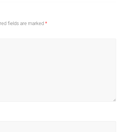
red fields are marked
*