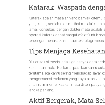
Katarak: Waspada deng
Katarak adalah masalah yang banyak ditemui s
yang kabur, seolah-olah melihat melalui kaca 
lama. Konsultasi dengan dokter mata adalah l
operasi katarak dapat sangat efektif untuk m
terdengar menakutkan, tetapi teknologi medis
Tips Menjaga Kesehatan
Di luar solusi medis, ada juga banyak cara s
kesehatan mata. Pertama, pastikan kamu cukup
terutama jika kamu sering menghadapi layar k
mengonsumsi makanan yang kaya akan vitamin A
untuk rutin memeriksakan mata di tempat yang
jangka panjang.
Aktif Bergerak, Mata Se