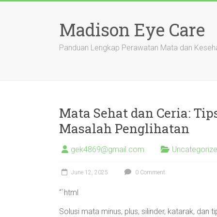
Skip
to
Madison Eye Care
content
Panduan Lengkap Perawatan Mata dan Keseha
Mata Sehat dan Ceria: Tip
Masalah Penglihatan
gek4869@gmail.com
Uncategoriz
June 12, 2025
0 Comment
“`html
Solusi mata minus, plus, silinder, katarak, da