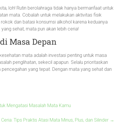
ita, loh! Rutin berolahraga tidak hanya bermanfaat untuk
atan mata. Cobalah untuk melakukan aktivitas fisik
auhi rokok dan batasi konsumsi alkohol karena keduanya
yang sehat, mata pun akan lebih ceria!
i di Masa Depan
kesehatan mata adalah investasi penting untuk masa
ah penglihatan, sekecil apapun. Selalu prioritaskan
ah pencegahan yang tepat. Dengan mata yang sehat dan
untuk Mengatasi Masalah Mata Kamu
Ceria: Tips Praktis Atasi Mata Minus, Plus, dan Silinder
→