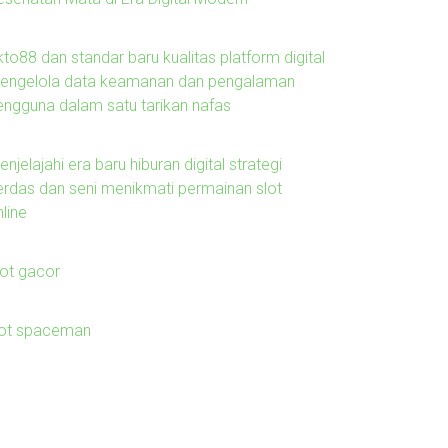
to88 dan standar baru kualitas platform digital
engelola data keamanan dan pengalaman
engguna dalam satu tarikan nafas
njelajahi era baru hiburan digital strategi
erdas dan seni menikmati permainan slot
line
lot gacor
lot spaceman