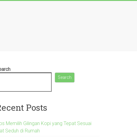
earch
Search
Recent Posts
ips Memilih Gilingan Kopi yang Tepat Sesuai
lat Seduh di Rumah