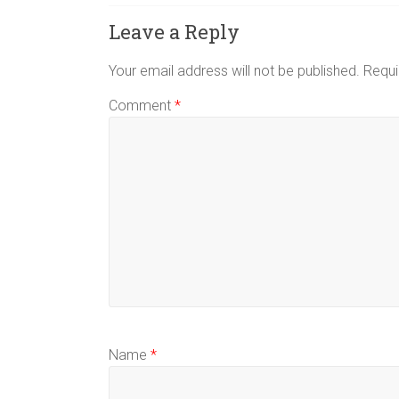
Leave a Reply
Your email address will not be published.
Requi
Comment
*
Name
*