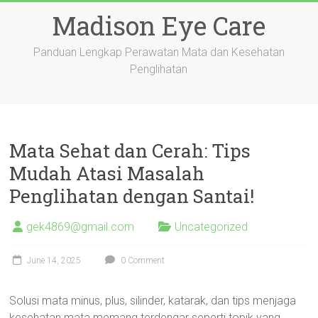
Skip
Madison Eye Care
to
content
Panduan Lengkap Perawatan Mata dan Kesehatan
Penglihatan
Mata Sehat dan Cerah: Tips
Mudah Atasi Masalah
Penglihatan dengan Santai!
gek4869@gmail.com
Uncategorized
June 14, 2025
0 Comment
Solusi mata minus, plus, silinder, katarak, dan tips menjaga
kesehatan mata memang terdengar seperti topik yang