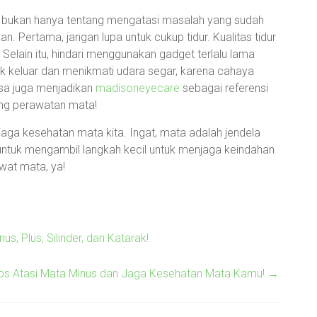
 bukan hanya tentang mengatasi masalah yang sudah
. Pertama, jangan lupa untuk cukup tidur. Kualitas tidur
. Selain itu, hindari menggunakan gadget terlalu lama
uk keluar dan menikmati udara segar, karena cahaya
isa juga menjadikan
madisoneyecare
sebagai referensi
ang perawatan mata!
njaga kesehatan mata kita. Ingat, mata adalah jendela
 untuk mengambil langkah kecil untuk menjaga keindahan
wat mata, ya!
s, Plus, Silinder, dan Katarak!
ips Atasi Mata Minus dan Jaga Kesehatan Mata Kamu!
→