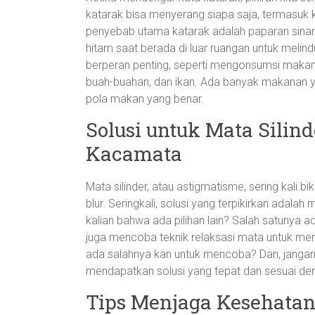
katarak bisa menyerang siapa saja, termasuk k
penyebab utama katarak adalah paparan sinar
hitam saat berada di luar ruangan untuk melind
berperan penting, seperti mengonsumsi makana
buah-buahan, dan ikan. Ada banyak makanan y
pola makan yang benar.
Solusi untuk Mata Silind
Kacamata
Mata silinder, atau astigmatisme, sering kali 
blur. Seringkali, solusi yang terpikirkan adala
kalian bahwa ada pilihan lain? Salah satunya
juga mencoba teknik relaksasi mata untuk meng
ada salahnya kan untuk mencoba? Dan, jangan 
mendapatkan solusi yang tepat dan sesuai den
Tips Menjaga Kesehatan