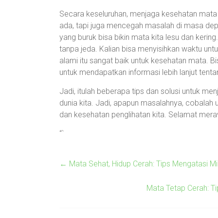
Secara keseluruhan, menjaga kesehatan mata
ada, tapi juga mencegah masalah di masa depan
yang buruk bisa bikin mata kita lesu dan kering
tanpa jeda. Kalian bisa menyisihkan waktu unt
alami itu sangat baik untuk kesehatan mata. B
untuk mendapatkan informasi lebih lanjut tent
Jadi, itulah beberapa tips dan solusi untuk me
dunia kita. Jadi, apapun masalahnya, cobalah
dan kesehatan penglihatan kita. Selamat mera
“`
←
Mata Sehat, Hidup Cerah: Tips Mengatasi Minu
Mata Tetap Cerah: T