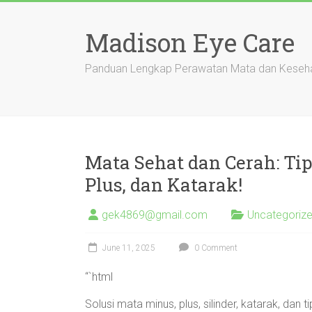
Skip
to
Madison Eye Care
content
Panduan Lengkap Perawatan Mata dan Keseha
Mata Sehat dan Cerah: Ti
Plus, dan Katarak!
gek4869@gmail.com
Uncategoriz
June 11, 2025
0 Comment
“`html
Solusi mata minus, plus, silinder, katarak, da