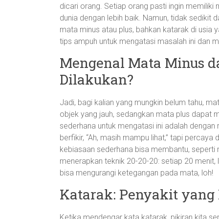
dicari orang. Setiap orang pasti ingin memilik
dunia dengan lebih baik. Namun, tidak sedikit 
mata minus atau plus, bahkan katarak di usia y
tips ampuh untuk mengatasi masalah ini dan m
Mengenal Mata Minus da
Dilakukan?
Jadi, bagi kalian yang mungkin belum tahu, ma
objek yang jauh, sedangkan mata plus dapat me
sederhana untuk mengatasi ini adalah dengan 
berfikir, “Ah, masih mampu lihat,” tapi percaya 
kebiasaan sederhana bisa membantu, seperti
menerapkan teknik 20-20-20: setiap 20 menit, li
bisa mengurangi ketegangan pada mata, loh!
Katarak: Penyakit yang
Ketika mendengar kata katarak, pikiran kita se