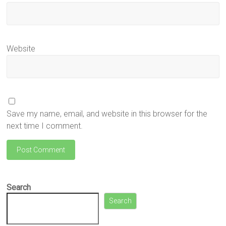
Website
Save my name, email, and website in this browser for the
next time I comment.
Search
Search