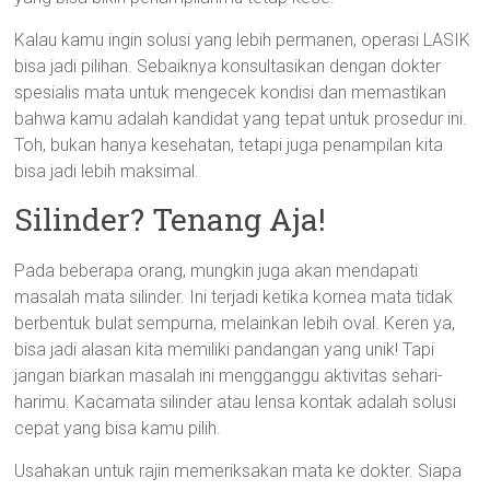
Kalau kamu ingin solusi yang lebih permanen, operasi LASIK
bisa jadi pilihan. Sebaiknya konsultasikan dengan dokter
spesialis mata untuk mengecek kondisi dan memastikan
bahwa kamu adalah kandidat yang tepat untuk prosedur ini.
Toh, bukan hanya kesehatan, tetapi juga penampilan kita
bisa jadi lebih maksimal.
Silinder? Tenang Aja!
Pada beberapa orang, mungkin juga akan mendapati
masalah mata silinder. Ini terjadi ketika kornea mata tidak
berbentuk bulat sempurna, melainkan lebih oval. Keren ya,
bisa jadi alasan kita memiliki pandangan yang unik! Tapi
jangan biarkan masalah ini mengganggu aktivitas sehari-
harimu. Kacamata silinder atau lensa kontak adalah solusi
cepat yang bisa kamu pilih.
Usahakan untuk rajin memeriksakan mata ke dokter. Siapa