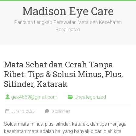
Skip
Madison Eye Care
to
content
Panduan Lengkap Perawatan Mata dan Kesehatan
Penglihatan
Mata Sehat dan Cerah Tanpa
Ribet: Tips & Solusi Minus, Plus,
Silinder, Katarak
gek4869@gmail.com
Uncategorized
June 13, 2025
0 Comment
Solusi mata minus, plus, silinder, katarak, dan tips menjaga
kesehatan mata adalah hal yang banyak dicari oleh kita