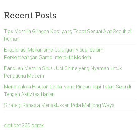
Recent Posts
Tips Memilih Gilingan Kopi yang Tepat Sesuai Alat Seduh di
Rumah
Eksplorasi Mekanisme Gulungan Visual dalam
Perkembangan Game Interaktif Modern
Panduan Memilih Situs Judi Online yang Nyaman untuk
Pengguna Modern
Menemukan Hiburan Digital yang Ringan Tapi Tetap Seru di
Tengah Aktivitas Harian
Strategi Rahasia Menaklukkan Pola Mahjong Ways
slot bet 200 perak