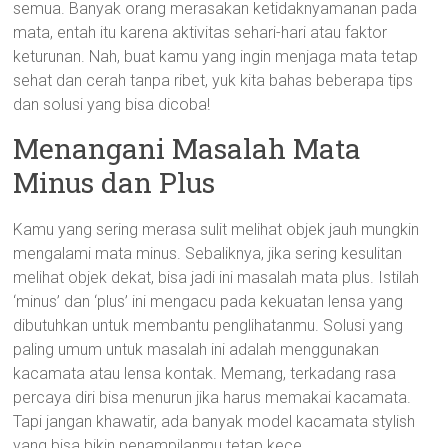
semua. Banyak orang merasakan ketidaknyamanan pada
mata, entah itu karena aktivitas sehari-hari atau faktor
keturunan. Nah, buat kamu yang ingin menjaga mata tetap
sehat dan cerah tanpa ribet, yuk kita bahas beberapa tips
dan solusi yang bisa dicoba!
Menangani Masalah Mata
Minus dan Plus
Kamu yang sering merasa sulit melihat objek jauh mungkin
mengalami mata minus. Sebaliknya, jika sering kesulitan
melihat objek dekat, bisa jadi ini masalah mata plus. Istilah
‘minus’ dan ‘plus’ ini mengacu pada kekuatan lensa yang
dibutuhkan untuk membantu penglihatanmu. Solusi yang
paling umum untuk masalah ini adalah menggunakan
kacamata atau lensa kontak. Memang, terkadang rasa
percaya diri bisa menurun jika harus memakai kacamata.
Tapi jangan khawatir, ada banyak model kacamata stylish
yang bisa bikin penampilanmu tetap kece.