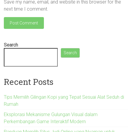
Save my name, email, and website in this browser for the
next time I comment.
Search
Search
Recent Posts
Tips Memilih Gilingan Kopi yang Tepat Sesuai Alat Seduh di
Rumah
Eksplorasi Mekanisme Gulungan Visual dalam
Perkembangan Game Interaktif Modern
Panduan Memilih Situs Judi Online yang Nyaman untuk