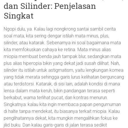
dan Silinder: Penjelasan
Singkat
Ngopi dulu, ya. Kalau lagi nongkrong santai sambil cerita
soal mata, kita sering dengar istilah mata minus, plus,
silinder, atau katarak. Sebenarnya ini soal bagaimana mata
kita memfokuskan cahaya ke retina. Mata minus alias
miopia membuat benda jauh tampak blur, sedangkan mata
plus alias hiperopia bikin yang dekat jadi susah dilihat. Nah,
silinder itu istilah untuk astigmatism, yaitu lengkungan kornea
yang tidak merata sehingga garis lurus kelihatan berguncang
atau terdistorsi. Katarak, di sisi lain, adalah kondisi di mana
lensa dalam mata keruh, bikin pandangan terasa seperti
berkabut, warna terlihat pucat, dan kontras menurun.
Singkatnya: kalau kita ingin membaca papan pengumuman
di halte tanpa mendekat, itu biasanya terkait miopia. Kalau
penglihatannya dekat, kita mungkin mengalihkan fokus ke
jilid buku. Dan kalau garis-garis di jalan terasa sedikit