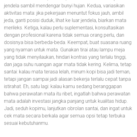
jendela sambil mendengar bunyi hujan. Kedua, variasikan
aktivitas mata: jika pekerjaan menuntut fokus jauh, ambil
jeda, ganti posisi duduk, lihat ke luar jendela, biarkan mata
merileks. Ketiga, kalau perlu suplementasi, konsultasikan
dengan profesional karena tidak semua orang perlu, dan
dosisnya bisa berbeda-beda. Keempat, buat suasana ruang
yang nyaman untuk mata. Gunakan tirai atau lampu meja
yang tidak menyilaukan, hindari kontras yang terlalu tinggi,
dan jaga suhu ruangan agar mata tidak kering. Kelima, tetap
santai: kalau mata terasa lelah, minum kopi bisa jadi teman,
tetapi jangan sampai jadi alasan bekerja terlalu cepat tanpa
istirahat. Eh, satu lagi: kalau kamu sedang beranggapan
bahwa perawatan mata itu ribet, ingatlah bahwa perawatan
mata adalah investasi jangka panjang untuk kualitas hidup.
Jadi, seduh kopimu, lanjutkan obrolan santai, dan ingat untuk
cek mata secara berkala agar semua opsi tetap terbuka
sesuai kebutuhanmu.