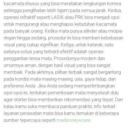
kacamata khusus yang bisa meratakan lengkungan kornea
sehingga penglihatan lebih tajam pada semua jarak. Kedua,
operasi refraktif seperti LASIK atau PRK bisa menjadi opsi
untuk mengurangi atau menghapus kebutuhan kacamata
pada banyak orang. Ketika mata punya silinder atau miopia
ringan hingga sedang, prosedur ini bisa memberi kebebasan
visual yang cukup signifikan. Ketiga, untuk katarak, satu-
satunya solusi yang terbukti efektif adalah operasi
penggantian lensa mata. Prosedurnya modern dan
umumnya aman, dengan hasil visual yang bisa sangat
membaik. Pada akhirnya, pilihan terbaik sangat bergantung
pada kondisi mata masing-masing, usia, gaya hidup, dan
preferensi Anda. Jika Anda sedang mempertimbangkan
opsi-opsi ini, tentukan pemeriksaan mata menyeluruh dulu
agar dokter bisa memberikan rekomendasi yang tepat. Dan
kalau kamu suka membaca panduan praktis, info terkait
layanan perawatan mata bisa kamu temukan di beberapa
sumber tepercaya seperti
madisoneyecare
.