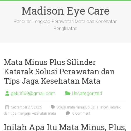
Skip
Madison Eye Care
to
content
Panduan Lengkap Perawatan Mata dan Kesehatan
Penglihatan
Mata Minus Plus Silinder
Katarak Solusi Perawatan dan
Tips Jaga Kesehatan Mata
gek4869@gmail.com
Uncategorized
September 27, 2025
Solusi mata minus, plus, silinder, katarak,
dan tips menjaga kesehatan mata
0 Comment
Inilah Apa Itu Mata Minus, Plus,