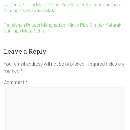
←
Cerita Solusi Mata Minus Plus Silinder Katarak dan Tips
Menjaga Kesehatan Mata
Perjalanan Pribadi Menghadapi Minus Plus Silinder Katarak
dan Tips Mata Sehat
→
Leave a Reply
Your email address will not be published.
Required fields are
marked
*
Comment
*