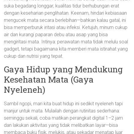
suka begadang longgar; kualitas tidur berhubungan erat
dengan keseharian penglihatan. Keenam, hindari kebiasaan
mengucek mata secara berlebihan—bahkan kalau gatal, ini
bisa memperburuk iritasi atau infeksi. Ketujuh, minum cukup
air dan kurangi paparan debu atau asap yang bisa
mengiritasi mata. Intinya: perawatan mata tidak melulu soal
gadget, tetapi bagaimana kita memberi mata istirahat yang
cukup dan nutrisi yang tepat.
Gaya Hidup yang Mendukung
Kesehatan Mata (Gaya
Nyeleneh)
Sambil ngopi, mari kita buat hidup ini sedikit nyeleneh tapi
manjur untuk mata. Mulailah dengan rutinitas sederhana:
seminggu sekali, coba matikan perangkat digital 1–2 jam
dan lakukan aktivitas yang tidak melibatkan layar—bisa
membaca buku fisik, melukis, atau sekadar menatap luar