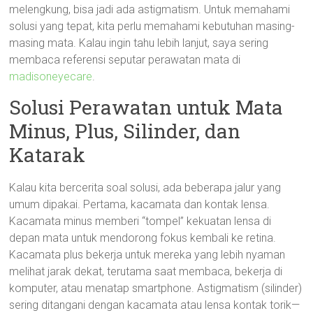
melengkung, bisa jadi ada astigmatism. Untuk memahami
solusi yang tepat, kita perlu memahami kebutuhan masing-
masing mata. Kalau ingin tahu lebih lanjut, saya sering
membaca referensi seputar perawatan mata di
madisoneyecare
.
Solusi Perawatan untuk Mata
Minus, Plus, Silinder, dan
Katarak
Kalau kita bercerita soal solusi, ada beberapa jalur yang
umum dipakai. Pertama, kacamata dan kontak lensa.
Kacamata minus memberi “tompel” kekuatan lensa di
depan mata untuk mendorong fokus kembali ke retina.
Kacamata plus bekerja untuk mereka yang lebih nyaman
melihat jarak dekat, terutama saat membaca, bekerja di
komputer, atau menatap smartphone. Astigmatism (silinder)
sering ditangani dengan kacamata atau lensa kontak torik—