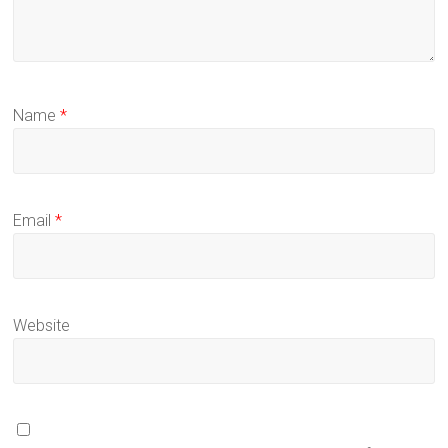
Name
*
Email
*
Website