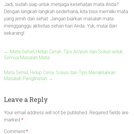
Jadi, sudah siap untuk menjaga kesehatan mata Anda?
Dengan langkah-langkah sederhana, kita bisa memiliki mata
yang jernih dan sehat. Jangan biarkan masalah mata
mengganggu aktivitas sehari-hari Anda. Yuk, mulai dari
sekarang!
←
Mata Sehat, Hidup Cerah: Tips Ampuh dan Solusi untuk
Semua Masalah Mata
Mata Sehat, Hidup Ceria: Solusi dan Tips Menaklukkan
Masalah Penglihatan
→
Leave a Reply
Your email address will not be published.
Required fields are
marked
*
Comment
*