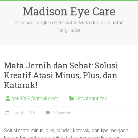
Skip
Madison Eye Care
to
content
Panduan Lengkap Perawatan Mata dan Kesehatan
Penglihatan
Mata Jernih dan Sehat: Solusi
Kreatif Atasi Minus, Plus, dan
Katarak!
gek4869@gmail.com
Uncategorized
June 18, 2025
0 Comment
Solusi mata minus, plus, silinder, katarak, dan tips menjaga
kesehatan mata merupakan hal yang sering dicari-cari