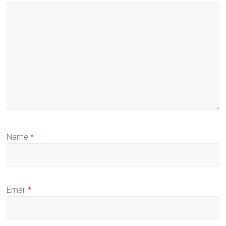
Name
*
Email
*