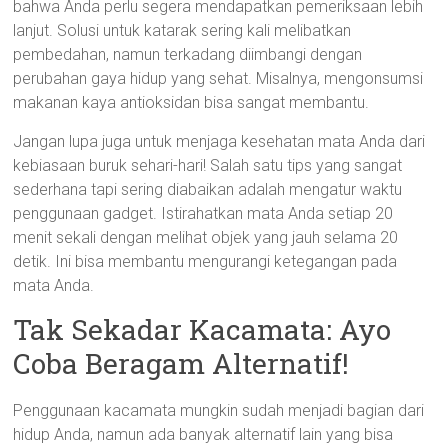
bahwa Anda perlu segera mendapatkan pemeriksaan lebih
lanjut. Solusi untuk katarak sering kali melibatkan
pembedahan, namun terkadang diimbangi dengan
perubahan gaya hidup yang sehat. Misalnya, mengonsumsi
makanan kaya antioksidan bisa sangat membantu.
Jangan lupa juga untuk menjaga kesehatan mata Anda dari
kebiasaan buruk sehari-hari! Salah satu tips yang sangat
sederhana tapi sering diabaikan adalah mengatur waktu
penggunaan gadget. Istirahatkan mata Anda setiap 20
menit sekali dengan melihat objek yang jauh selama 20
detik. Ini bisa membantu mengurangi ketegangan pada
mata Anda.
Tak Sekadar Kacamata: Ayo
Coba Beragam Alternatif!
Penggunaan kacamata mungkin sudah menjadi bagian dari
hidup Anda, namun ada banyak alternatif lain yang bisa