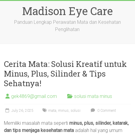
Skip
Madison Eye Care
to
content
Panduan Lengkap Perawatan Mata dan Kesehatan
Penglihatan
Cerita Mata: Solusi Kreatif untuk
Minus, Plus, Silinder & Tips
Sehatnya!
gek4869@gmail.com
solusi mata minus
July 26, 2025
mata
,
minus
,
solusi
0 Comment
Memiliki masalah mata seperti
minus, plus, silinder, katarak,
dan tips menjaga kesehatan mata
adalah hal yang umum