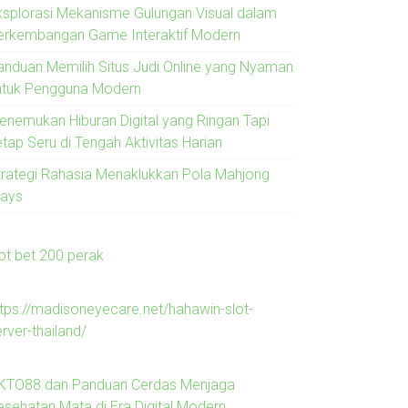
ksplorasi Mekanisme Gulungan Visual dalam
erkembangan Game Interaktif Modern
anduan Memilih Situs Judi Online yang Nyaman
ntuk Pengguna Modern
enemukan Hiburan Digital yang Ringan Tapi
tap Seru di Tengah Aktivitas Harian
trategi Rahasia Menaklukkan Pola Mahjong
ays
lot bet 200 perak
ttps://madisoneyecare.net/hahawin-slot-
rver-thailand/
KTO88 dan Panduan Cerdas Menjaga
esehatan Mata di Era Digital Modern