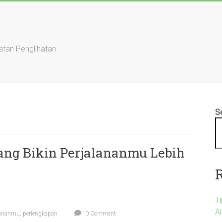
tan Penglihatan
S
ng Bikin Perjalananmu Lebih
T
A
lananmu
,
perlengkapan
0 Comment