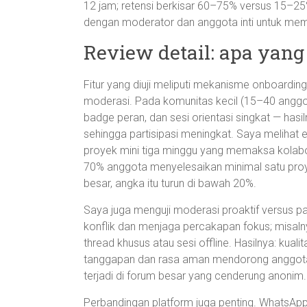
12 jam; retensi berkisar 60–75% versus 15–2
dengan moderator dan anggota inti untuk mem
Review detail: apa yang
Fitur yang diuji meliputi mekanisme onboarding, 
moderasi. Pada komunitas kecil (15–40 anggot
badge peran, dan sesi orientasi singkat — has
sehingga partisipasi meningkat. Saya melihat e
proyek mini tiga minggu yang memaksa kolabor
70% anggota menyelesaikan minimal satu proye
besar, angka itu turun di bawah 20%.
Saya juga menguji moderasi proaktif versus pa
konflik dan menjaga percakapan fokus; misa
thread khusus atau sesi offline. Hasilnya: ku
tanggapan dan rasa aman mendorong anggot
terjadi di forum besar yang cenderung anonim.
Perbandingan platform juga penting. WhatsApp 