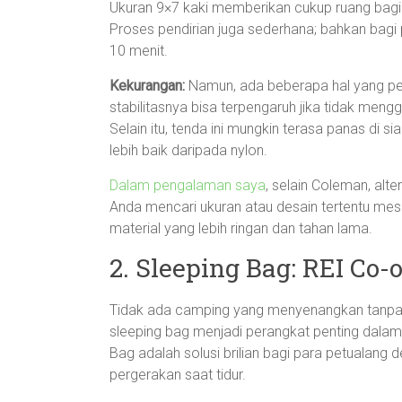
Ukuran 9×7 kaki memberikan cukup ruang bagi
Proses pendirian juga sederhana; bahkan bagi 
10 menit.
Kekurangan:
Namun, ada beberapa hal yang perl
stabilitasnya bisa terpengaruh jika tidak me
Selain itu, tenda ini mungkin terasa panas di
lebih baik daripada nylon.
Dalam pengalaman saya
, selain Coleman, alter
Anda mencari ukuran atau desain tertentu me
material yang lebih ringan dan tahan lama.
2. Sleeping Bag: REI Co-
Tidak ada camping yang menyenangkan tanpa 
sleeping bag menjadi perangkat penting dalam
Bag adalah solusi brilian bagi para petualang 
pergerakan saat tidur.