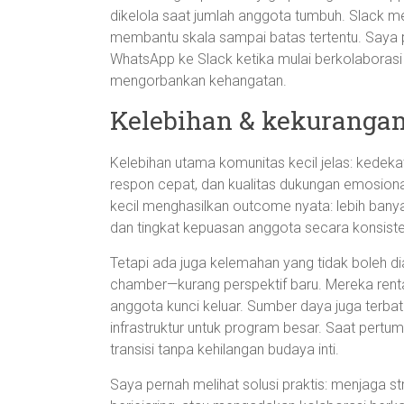
dikelola saat jumlah anggota tumbuh. Slack men
membantu skala sampai batas tertentu. Saya 
WhatsApp ke Slack ketika mulai berkolaborasi
mengorbankan kehangatan.
Kelebihan & kekurangan
Kelebihan utama komunitas kecil jelas: kedeka
respon cepat, dan kualitas dukungan emosional
kecil menghasilkan outcome nyata: lebih banya
dan tingkat kepuasan anggota secara konsisten 
Tetapi ada juga kelemahan yang tidak boleh di
chamber—kurang perspektif baru. Mereka rent
anggota kunci keluar. Sumber daya juga terba
infrastruktur untuk program besar. Saat pertu
transisi tanpa kehilangan budaya inti.
Saya pernah melihat solusi praktis: menjaga s