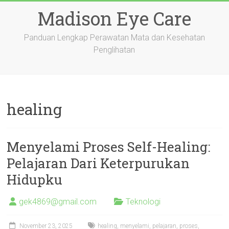
Skip
Madison Eye Care
to
content
Panduan Lengkap Perawatan Mata dan Kesehatan
Penglihatan
healing
Menyelami Proses Self-Healing:
Pelajaran Dari Keterpurukan
Hidupku
gek4869@gmail.com
Teknologi
November 23, 2025
healing
,
menyelami
,
pelajaran
,
proses
,