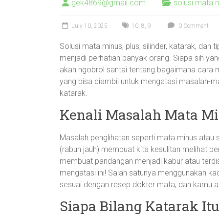
gek4869@gmail.com
solusi mata 
July 10, 2025
10
,
8
,
9
0 Comment
Solusi mata minus, plus, silinder, katarak, da
menjadi perhatian banyak orang. Siapa sih yan
akan ngobrol santai tentang bagaimana cara 
yang bisa diambil untuk mengatasi masalah-ma
katarak.
Kenali Masalah Mata Mi
Masalah penglihatan seperti mata minus atau s
(rabun jauh) membuat kita kesulitan melihat be
membuat pandangan menjadi kabur atau terdisto
mengatasi ini! Salah satunya menggunakan kaca
sesuai dengan resep dokter mata, dan kamu a
Siapa Bilang Katarak I