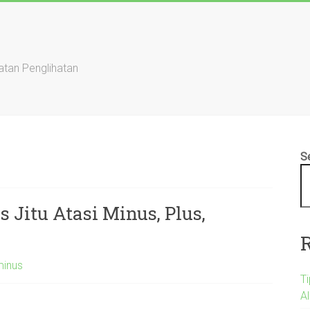
tan Penglihatan
S
 Jitu Atasi Minus, Plus,
minus
T
A