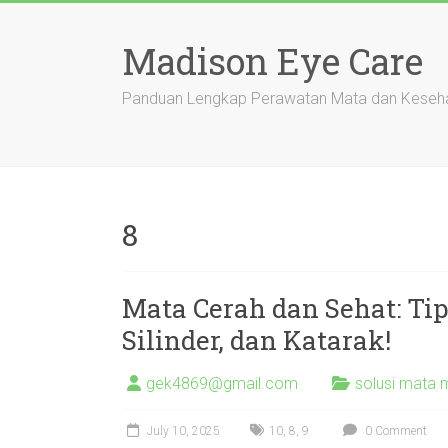
Skip
to
Madison Eye Care
content
Panduan Lengkap Perawatan Mata dan Keseha
8
Mata Cerah dan Sehat: Tips
Silinder, dan Katarak!
gek4869@gmail.com
solusi mata 
July 10, 2025
10
,
8
,
9
0 Comment