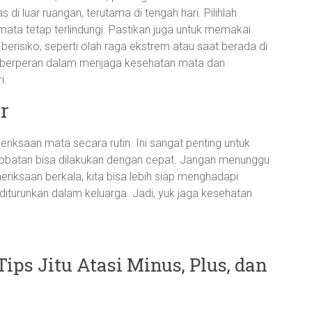
i luar ruangan, terutama di tengah hari. Pilihlah
ata tetap terlindungi. Pastikan juga untuk memakai
erisiko, seperti olah raga ekstrem atau saat berada di
at berperan dalam menjaga kesehatan mata dan
i.
r
riksaan mata secara rutin. Ini sangat penting untuk
gobatan bisa dilakukan dengan cepat. Jangan menunggu
riksaan berkala, kita bisa lebih siap menghadapi
 diturunkan dalam keluarga. Jadi, yuk jaga kesehatan
ips Jitu Atasi Minus, Plus, dan