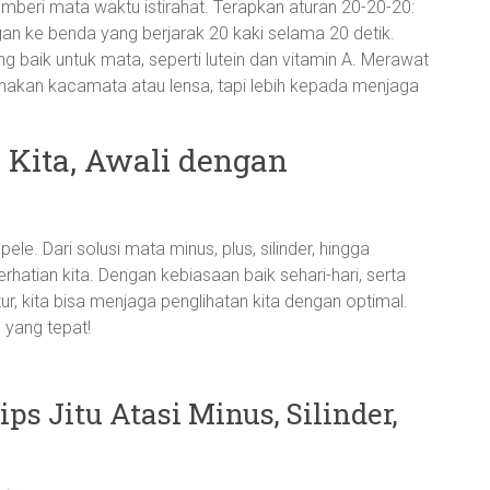
beri mata waktu istirahat. Terapkan aturan 20-20-20:
gan ke benda yang berjarak 20 kaki selama 20 detik.
 baik untuk mata, seperti lutein dan vitamin A. Merawat
akan kacamata atau lensa, tapi lebih kepada menjaga
 Kita, Awali dengan
e. Dari solusi mata minus, plus, silinder, hingga
atian kita. Dengan kebiasaan baik sehari-hari, serta
, kita bisa menjaga penglihatan kita dengan optimal.
 yang tepat!
ps Jitu Atasi Minus, Silinder,