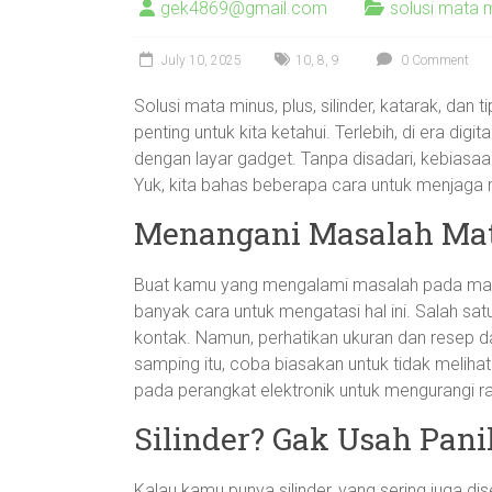
gek4869@gmail.com
solusi mata 
July 10, 2025
10
,
8
,
9
0 Comment
Solusi mata minus, plus, silinder, katarak, da
penting untuk kita ketahui. Terlebih, di era digit
dengan layar gadget. Tanpa disadari, kebiasaan
Yuk, kita bahas beberapa cara untuk menjaga 
Menangani Masalah Mat
Buat kamu yang mengalami masalah pada mata, s
banyak cara untuk mengatasi hal ini. Salah s
kontak. Namun, perhatikan ukuran dan resep d
samping itu, coba biasakan untuk tidak melihat la
pada perangkat elektronik untuk mengurangi ra
Silinder? Gak Usah Pani
Kalau kamu punya silinder, yang sering juga di