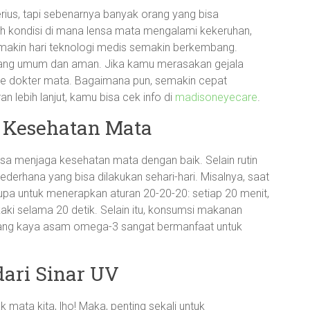
rius, tapi sebenarnya banyak orang yang bisa
h kondisi di mana lensa mata mengalami kekeruhan,
emakin hari teknologi medis semakin berkembang.
 yang umum dan aman. Jika kamu merasakan gejala
 ke dokter mata. Bagaimana pun, semakin cepat
an lebih lanjut, kamu bisa cek info di
madisoneyecare
.
 Kesehatan Mata
isa menjaga kesehatan mata dengan baik. Selain rutin
erhana yang bisa dilakukan sehari-hari. Misalnya, saat
upa untuk menerapkan aturan 20-20-20: setiap 20 menit,
aki selama 20 detik. Selain itu, konsumsi makanan
an yang kaya asam omega-3 sangat bermanfaat untuk
dari Sinar UV
k mata kita, lho! Maka, penting sekali untuk