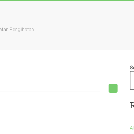
tan Penglihatan
S
T
A