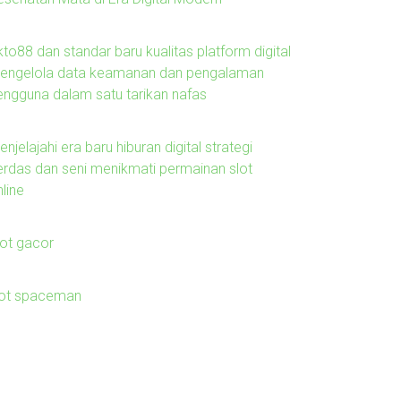
to88 dan standar baru kualitas platform digital
engelola data keamanan dan pengalaman
engguna dalam satu tarikan nafas
njelajahi era baru hiburan digital strategi
erdas dan seni menikmati permainan slot
line
lot gacor
lot spaceman