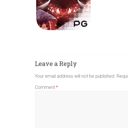
Leave a Reply
Your email address will not be published.
Requi
Comment
*