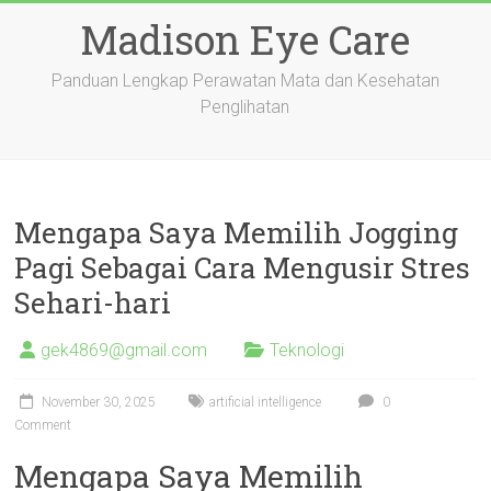
Skip
Madison Eye Care
to
content
Panduan Lengkap Perawatan Mata dan Kesehatan
Penglihatan
Mengapa Saya Memilih Jogging
Pagi Sebagai Cara Mengusir Stres
Sehari-hari
gek4869@gmail.com
Teknologi
November 30, 2025
artificial intelligence
0
Comment
Mengapa Saya Memilih