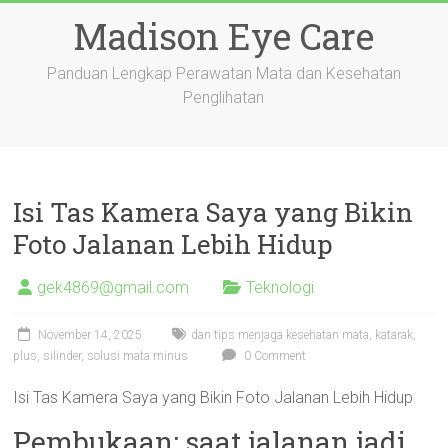
Skip
Madison Eye Care
to
content
Panduan Lengkap Perawatan Mata dan Kesehatan
Penglihatan
Isi Tas Kamera Saya yang Bikin
Foto Jalanan Lebih Hidup
gek4869@gmail.com
Teknologi
November 14, 2025
dan tips menjaga kesehatan mata
,
katarak
,
plus
,
silinder
,
solusi mata minus
0 Comment
Isi Tas Kamera Saya yang Bikin Foto Jalanan Lebih Hidup
Pembukaan: saat jalanan jadi